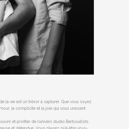
de la vie est un trésor à capturer. Que vous soyez
our, la complicité et la joie qui vous unissent.
rir et profiter de l’univers studio Barbouillots.
reuse et détendue. Vous n’aurez qu’à être vous-