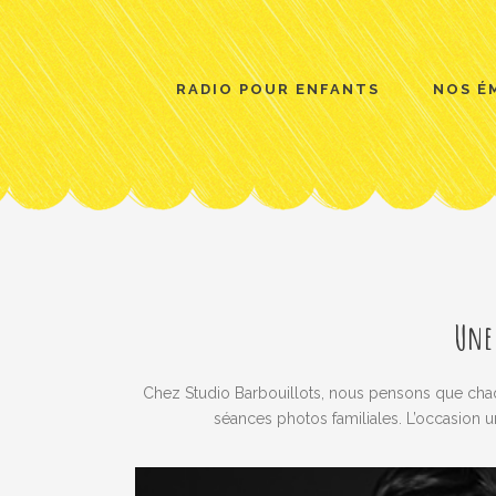
RADIO POUR ENFANTS
NOS É
Une 
Chez Studio Barbouillots, nous pensons que chaq
séances photos familiales. L’occasion 