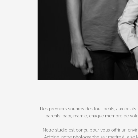
Des premiers sourires des tout-petits, aux éclats
parents, papi, mamie, chaque membre de votre fa
Notre studio est conçu pour vous offrir un envir
Antoine, notre photographe sait mettre à l’ais