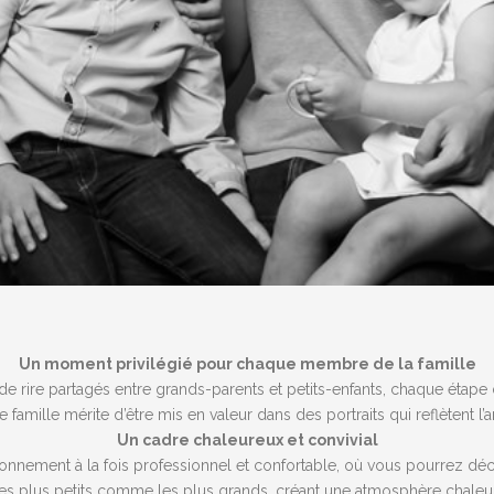
Un moment privilégié pour chaque membre de la famille
 de rire partagés entre grands-parents et petits-enfants, chaque étape 
mille mérite d’être mis en valeur dans des portraits qui reflètent l’am
Un cadre chaleureux et convivial
onnement à la fois professionnel et confortable, où vous pourrez découv
e les plus petits comme les plus grands, créant une atmosphère chaleu